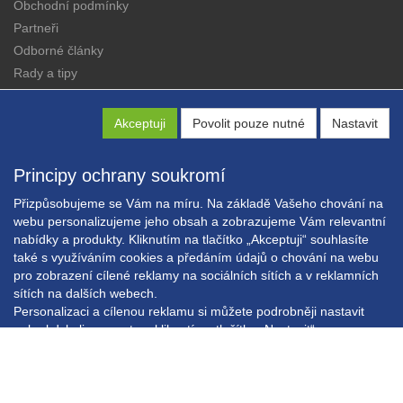
Obchodní podmínky
Partneři
Odborné články
Rady a tipy
Katalogy
Kontakt
Akceptuji
Povolit pouze nutné
Nastavit
Principy ochrany soukromí
Přizpůsobujeme se Vám na míru. Na základě Vašeho chování na
webu personalizujeme jeho obsah a zobrazujeme Vám relevantní
nabídky a produkty. Kliknutím na tlačítko „Akceptuji“ souhlasíte
Copyright © EXPRESS ALARM Czech s.r.o.
také s využíváním cookies a předáním údajů o chování na webu
Powered by
ABRA E-shop
pro zobrazení cílené reklamy na sociálních sítích a v reklamních
sítích na dalších webech.
Personalizaci a cílenou reklamu si můžete podrobněji nastavit
nebo kdykoli vypnout po kliknutí na tlačítko „Nastavit“.