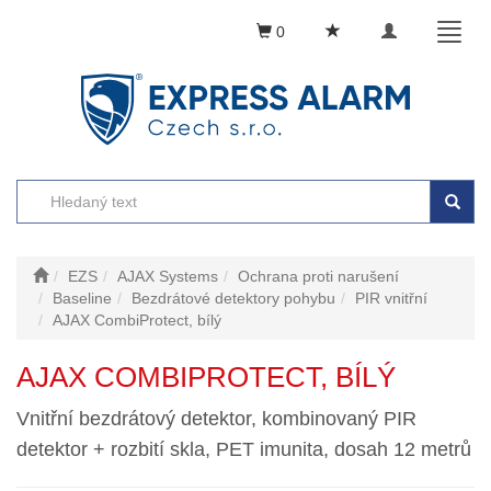
Toggle
Toggl
0
navigation
naviga
EZS
AJAX Systems
Ochrana proti narušení
Baseline
Bezdrátové detektory pohybu
PIR vnitřní
AJAX CombiProtect, bílý
AJAX COMBIPROTECT, BÍLÝ
Vnitřní bezdrátový detektor, kombinovaný PIR
detektor + rozbití skla, PET imunita, dosah 12 metrů