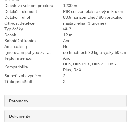
Dosah ve volném prostoru
1200 m
Detekční element
PIR senzor, elektretový mikrofon
Detekční úhel
88.5 horizontálně / 80 vertikálně °
Citlivost detekce
nastavitelná (3 úrovně)
Typ čočky
vějíř
Dosah
12 m
Sabotážní kontakt
Ano
Antimasking
Ne
Ignorování pohybu zvířat
do hmotnosti 20 kg a výšky 50 cm
Teplotní senzor
Ano
Hub, Hub Plus, Hub 2, Hub 2
Kompatibilita
Plus, ReX
Stupeň zabezpečení
2
Třída prostředí
2
Parametry
Dokumenty