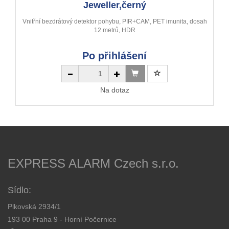
Jeweller,černý
Vnitřní bezdrátový detektor pohybu, PIR+CAM, PET imunita, dosah
12 metrů, HDR
Po přihlášení
Na dotaz
EXPRESS ALARM Czech s.r.o.
Sídlo:
Plkovská 2934/1
193 00 Praha 9 - Horní Počernice