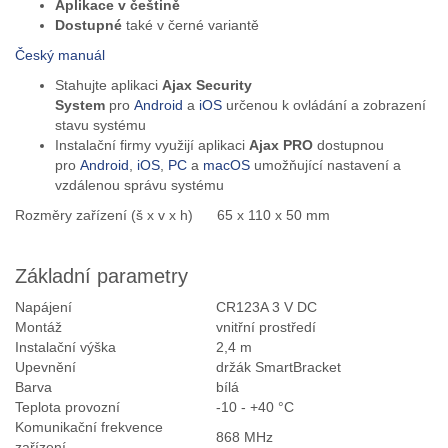
Aplikace v češtině
Dostupné
také v černé variantě
Český manuál
Stahujte aplikaci
Ajax Security
System
pro
Android
a
iOS
určenou k ovládání a zobrazení
stavu systému
Instalační firmy využijí aplikaci
Ajax PRO
dostupnou
pro
Android
,
iOS
,
PC
a
macOS
umožňující nastavení a
vzdálenou správu systému
Rozměry zařízení (š x v x h)
65 x 110 x 50 mm
Základní parametry
Napájení
CR123A 3 V DC
Montáž
vnitřní prostředí
Instalační výška
2,4 m
Upevnění
držák SmartBracket
Barva
bílá
Teplota provozní
-10 - +40 °C
Komunikační frekvence
868 MHz
zařízení