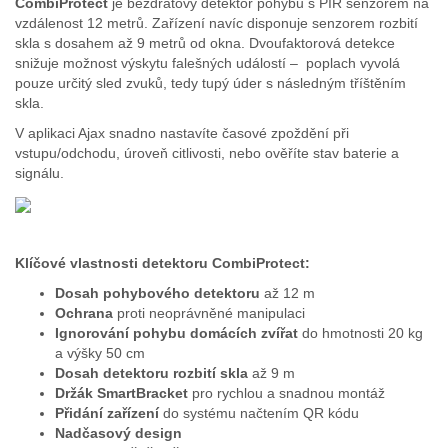
CombiProtect
je bezdrátový detektor pohybu s PIR senzorem na
vzdálenost 12 metrů. Zařízení navíc disponuje senzorem rozbití
skla s dosahem až 9 metrů od okna. Dvoufaktorová detekce
snižuje možnost výskytu falešných událostí – poplach vyvolá
pouze určitý sled zvuků, tedy tupý úder s následným tříštěním
skla.
V aplikaci Ajax snadno nastavíte časové zpoždění při
vstupu/odchodu, úroveň citlivosti, nebo ověříte stav baterie a
signálu.
Klíčové vlastnosti detektoru CombiProtect:
Dosah pohybového detektoru
až 12 m
Ochrana
proti neoprávněné manipulaci
Ignorování pohybu domácích zvířat
do hmotnosti 20 kg
a výšky 50 cm
Dosah detektoru rozbití skla
až 9 m
Držák SmartBracket
pro rychlou a snadnou montáž
Přidání zařízení
do systému načtením QR kódu
Nadčasový design