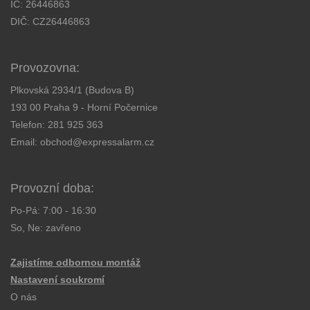
IČ: 26446863
DIČ: CZ26446863
Provozovna:
Plkovská 2934/1 (Budova B)
193 00 Praha 9 - Horní Počernice
Telefon:
281 925 363
Email:
obchod@expressalarm.cz
Provozní doba:
Po-Pá: 7:00 - 16:30
So, Ne: zavřeno
Zajistíme odbornou montáž
Nastavení soukromí
O nás