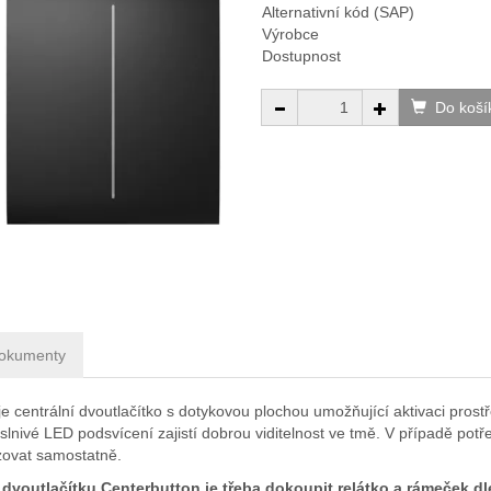
Alternativní kód (SAP)
Výrobce
Dostupnost
Do koší
okumenty
je centrální dvoutlačítko s dotykovou plochou umožňující aktivaci pr
lnivé LED podsvícení zajistí dobrou viditelnost ve tmě. V případě potř
ozovat samostatně.
 dvoutlačítku
Centerbutton
je třeba dokoupit relátko a rámeček d