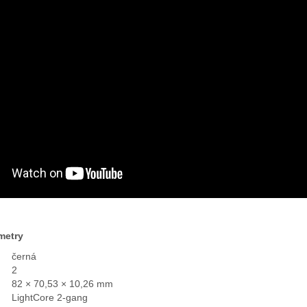
metry
černá
2
82 × 70,53 × 10,26 mm
LightCore 2-gang