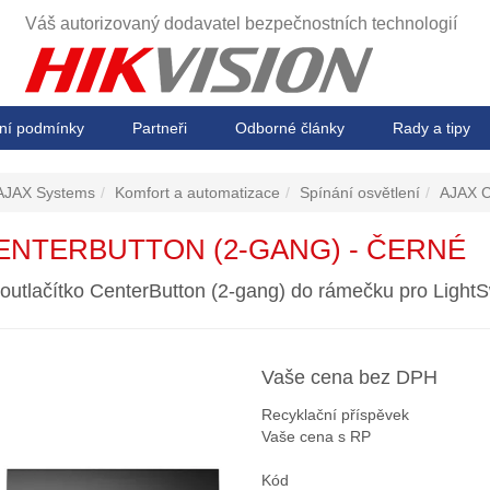
Váš autorizovaný dodavatel
bezpečnostních technologií
ní podmínky
Partneři
Odborné články
Rady a tipy
AJAX Systems
Komfort a automatizace
Spínání osvětlení
AJAX C
ENTERBUTTON (2-GANG) - ČERNÉ
voutlačítko CenterButton (2-gang) do rámečku pro LightS
Vaše cena bez DPH
Recyklační příspěvek
Vaše cena s RP
Kód