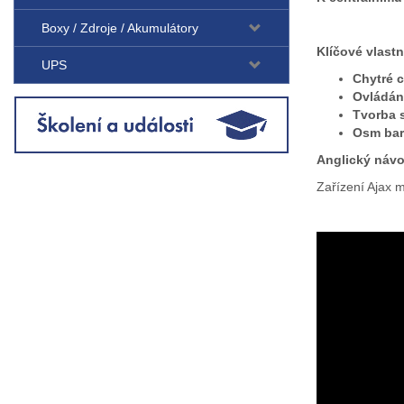
Boxy / Zdroje / Akumulátory
Klíčové vlast
UPS
Chytré 
Ovládání
Tvorba 
Osm bar
Anglický náv
Zařízení Ajax 