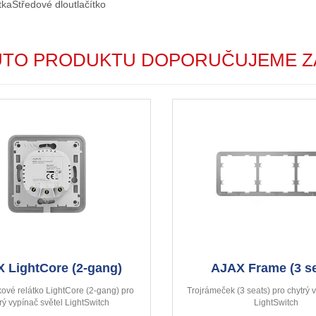
tka
Středové dloutlačítko
UTO PRODUKTU DOPORUČUJEME Z
 LightCore (2-gang)
AJAX Frame (3 se
kové relátko LightCore (2-gang) pro
Trojrámeček (3 seats) pro chytrý 
rý vypínač světel LightSwitch
LightSwitch