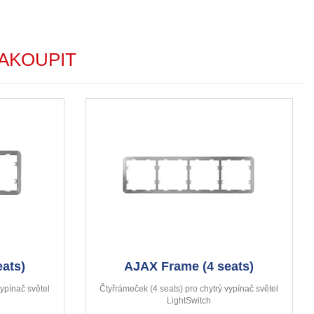
AKOUPIT
ats)
AJAX Frame (4 seats)
vypínač světel
Čtyřrámeček (4 seats) pro chytrý vypínač světel
LightSwitch