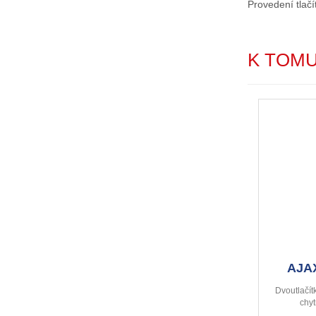
Provedení tlačí
K TOM
AJAX
Dvoutlačít
chyt