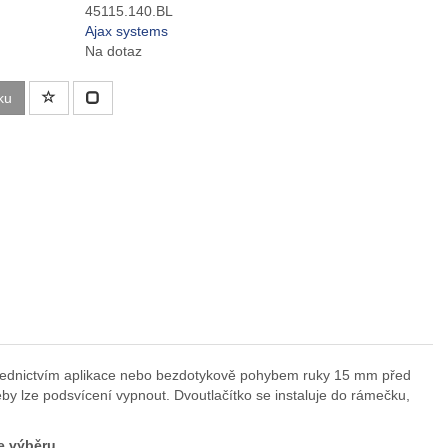
45115.140.BL
Ajax systems
Na dotaz
ku
ostřednictvím aplikace nebo bezdotykově pohybem ruky 15 mm před
eby lze podsvícení vypnout. Dvoutlačítko se instaluje do rámečku,
le výběru