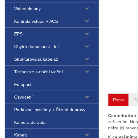
Videotelefony
Kontrola vstupu + ACS
EPS
Chytrá domácnost - IoT
Strukturovaná kabeláž
Termovize a noční vidění
Fotopasti
Ozvučení
Popis
D
Parkovací systémy + Řízení dopravy
Centerbutton
zařízením. Neos
Kamera do auta
nelze jej prov
Kabely
K centrálnímu