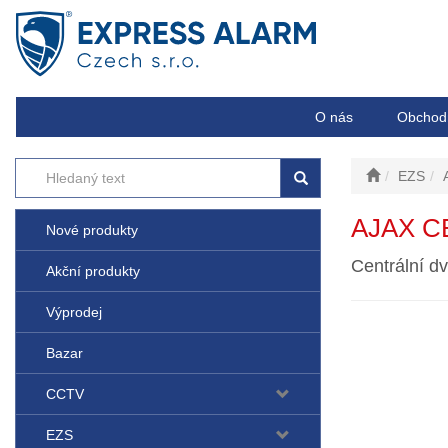
O nás
Obchod
EZS
AJAX C
Nové produkty
Centrální d
Akční produkty
Výprodej
Bazar
CCTV
EZS