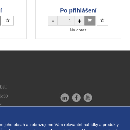
í
Po přihlášení
Na dotaz
ba:
16:30
o
Copyright © EXPRESS ALARM
bornou montáž
Czech s.r.o.
e jeho obsah a zobrazujeme Vám relevantní nabídky a produkty.
ukromí
Powered by
ABRA E-shop