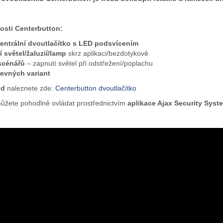
nosti
Centerbutton
:
centrální dvoutlačítko s LED podsvícením
 světel/žaluzií/lamp
skrz aplikaci/bezdotykově
scénářů
– zapnutí světel při odstřežení/poplachu
evných variant
od
naleznete zde:
Centerbutton dvoutlačítko
můžete pohodlně ovládat prostřednictvím
aplikace Ajax Security Sys