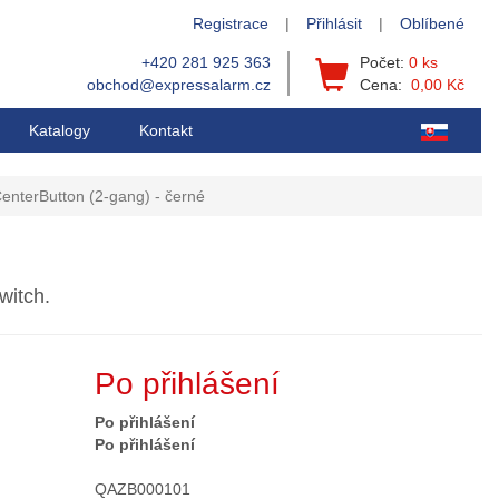
Registrace
|
Přihlásit
|
Oblíbené
+420 281 925 363
Počet:
0 ks
obchod@expressalarm.cz
Cena:
0,00 Kč
Katalogy
Kontakt
enterButton (2-gang) - černé
witch.
Po přihlášení
Po přihlášení
Po přihlášení
QAZB000101