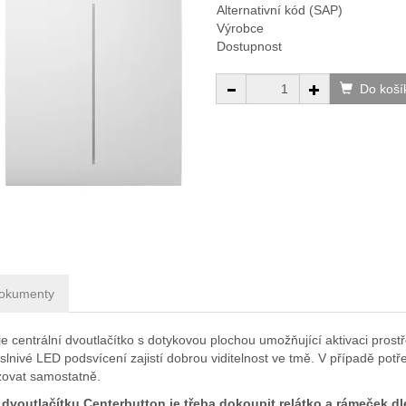
Alternativní kód (SAP)
Výrobce
Dostupnost
Do koší
okumenty
je centrální dvoutlačítko s dotykovou plochou umožňující aktivaci pr
lnivé LED podsvícení zajistí dobrou viditelnost ve tmě. V případě potř
ozovat samostatně.
 dvoutlačítku
Centerbutton
je třeba dokoupit relátko a rámeček d