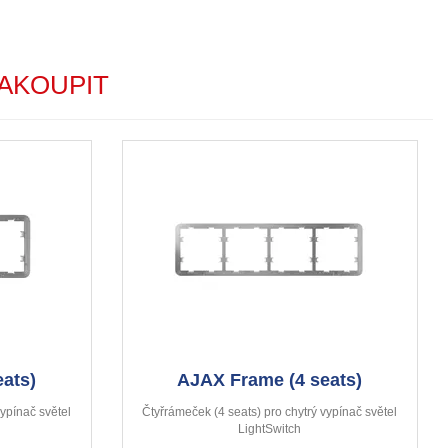
AKOUPIT
ats)
AJAX Frame (4 seats)
vypínač světel
Čtyřrámeček (4 seats) pro chytrý vypínač světel
LightSwitch