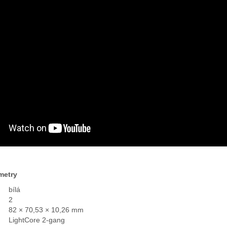
metry
bílá
2
82 × 70,53 × 10,26 mm
LightCore 2-gang