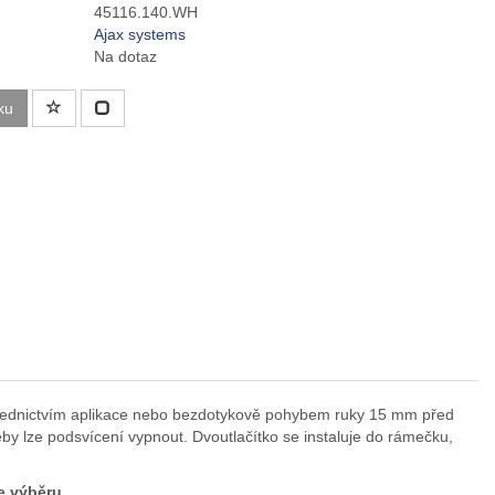
45116.140.WH
Ajax systems
Na dotaz
ku
ostřednictvím aplikace nebo bezdotykově pohybem ruky 15 mm před
eby lze podsvícení vypnout. Dvoutlačítko se instaluje do rámečku,
le výběru