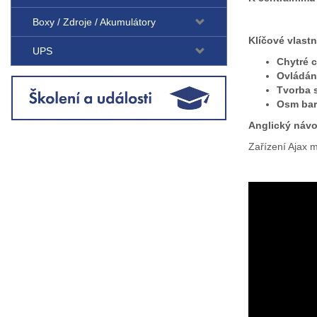
Boxy / Zdroje / Akumulátory
Klíčové vlast
UPS
Chytré 
Ovládání
Tvorba 
Osm bar
Anglický náv
Zařízení Ajax 