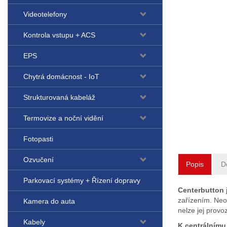
Videotelefony
Kontrola vstupu + ACS
EPS
Chytrá domácnost - IoT
Strukturovaná kabeláž
Termovize a noční vidění
Fotopasti
Ozvučení
Popis
D
Parkovací systémy + Řízení dopravy
Centerbutton
zařízením. Neos
Kamera do auta
nelze jej prov
Kabely
K centrálnímu