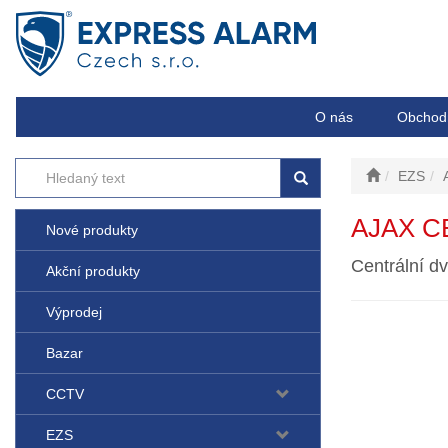
O nás
Obchod
EZS
AJAX C
Nové produkty
Centrální d
Akční produkty
Výprodej
Bazar
CCTV
EZS