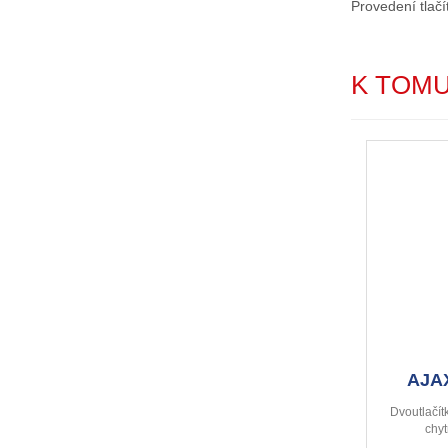
Provedení tlačí
K TOM
AJAX
Dvoutlačít
chyt