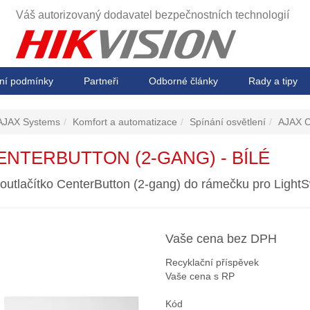
Váš autorizovaný dodavatel
bezpečnostních technologií
ní podmínky
Partneři
Odborné články
Rady a tipy
AJAX Systems
Komfort a automatizace
Spínání osvětlení
AJAX C
ENTERBUTTON (2-GANG) - BÍLÉ
voutlačítko CenterButton (2-gang) do rámečku pro LightS
Vaše cena bez DPH
Recyklační příspěvek
Vaše cena s RP
Kód