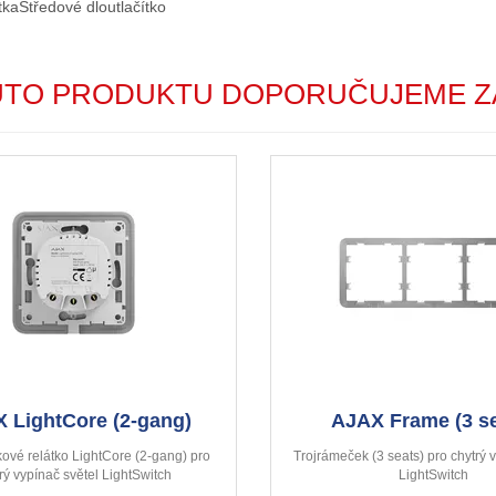
tka
Středové dloutlačítko
UTO PRODUKTU DOPORUČUJEME Z
 LightCore (2-gang)
AJAX Frame (3 se
kové relátko LightCore (2-gang) pro
Trojrámeček (3 seats) pro chytrý 
rý vypínač světel LightSwitch
LightSwitch