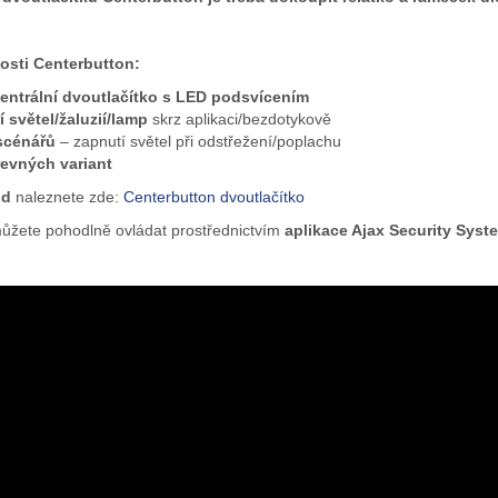
nosti
Centerbutton
:
centrální dvoutlačítko s LED podsvícením
 světel/žaluzií/lamp
skrz aplikaci/bezdotykově
scénářů
– zapnutí světel při odstřežení/poplachu
evných variant
od
naleznete zde:
Centerbutton dvoutlačítko
můžete pohodlně ovládat prostřednictvím
aplikace Ajax Security Sys