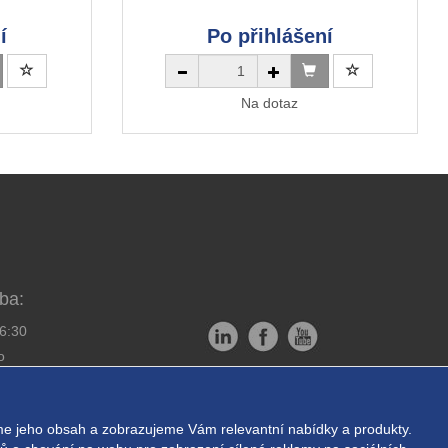
í
Po přihlášení
Na dotaz
ba:
16:30
o
Copyright © EXPRESS ALARM
bornou montáž
Czech s.r.o.
e jeho obsah a zobrazujeme Vám relevantní nabídky a produkty.
ukromí
Powered by
ABRA E-shop