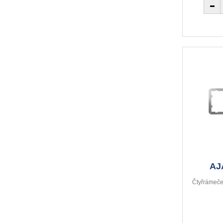
AJ
Čtyřrámeček