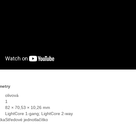
metry
olivová
1
82 × 70,53 × 10,26 mm
LightCore 1-gang; LightCore 2-way
tka
Středové jednotlačítko