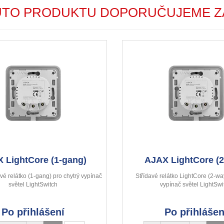
UTO PRODUKTU DOPORUČUJEME Z
 LightCore (1-gang)
AJAX LightCore (2
vé relátko (1-gang) pro chytrý vypínač
Střídavé relátko LightCore (2-wa
světel LightSwitch
vypínač světel LightSwi
Po přihlášení
Po přihlášen