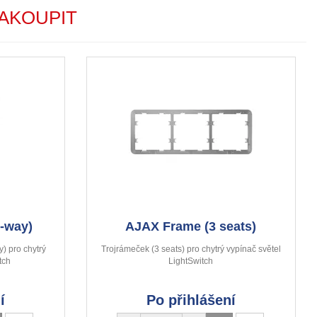
AKOUPIT
-way)
AJAX Frame (3 seats)
y) pro chytrý
Trojrámeček (3 seats) pro chytrý vypínač světel
tch
LightSwitch
í
Po přihlášení