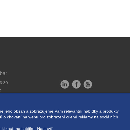
ba:
16:30
o
Copyright © EXPRESS ALARM
bornou montáž
Czech s.r.o.
e jeho obsah a zobrazujeme Vám relevantní nabídky a produkty.
ukromí
Powered by
ABRA E-shop
ajů o chování na webu pro zobrazení cílené reklamy na sociálních
liknutí na tlačítko „Nastavit“.