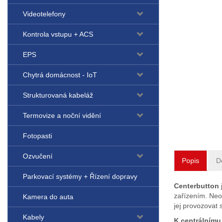
Videotelefony
Kontrola vstupu + ACS
EPS
Chytrá domácnost - IoT
Strukturovaná kabeláž
Termovize a noční vidění
Fotopasti
Ozvučení
Popis
D
Parkovací systémy + Řízení dopravy
Centerbutton
zařízením. Neos
Kamera do auta
jej provozovat
Kabely
K centrálnímu