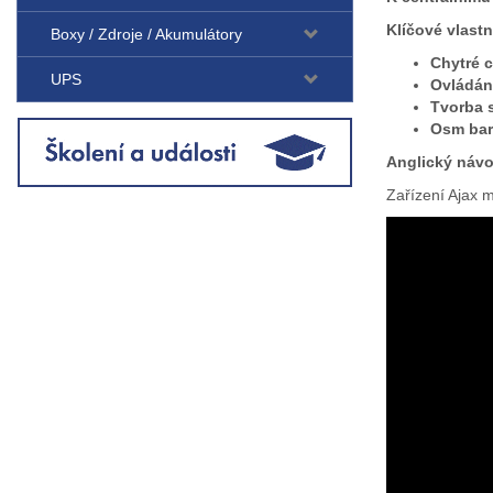
Klíčové vlast
Boxy / Zdroje / Akumulátory
Chytré c
UPS
Ovládání
Tvorba 
Osm bar
Anglický náv
Zařízení Ajax 