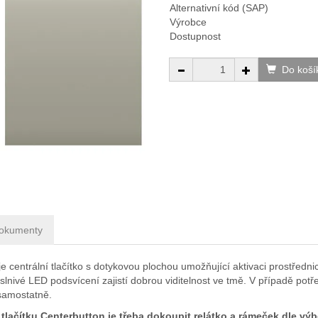
Alternativní kód (SAP)
Výrobce
Dostupnost
Do koší
okumenty
je centrální tlačítko s dotykovou plochou umožňující aktivaci prostř
lnivé LED podsvícení zajistí dobrou viditelnost ve tmě. V případě potř
 samostatně.
 tlačítku
Centerbutton
je třeba dokoupit relátko a rámeček dle vý