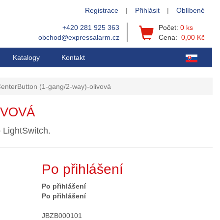
Registrace
|
Přihlásit
|
Oblíbené
+420 281 925 363
Počet:
0 ks
obchod@expressalarm.cz
Cena:
0,00 Kč
Katalogy
Kontakt
enterButton (1-gang/2-way)-olivová
IVOVÁ
 LightSwitch.
Po přihlášení
Po přihlášení
Po přihlášení
JBZB000101