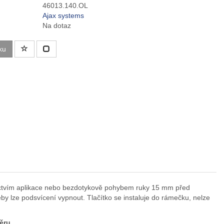
46013.140.OL
Ajax systems
Na dotaz
ku
ednictvím aplikace nebo bezdotykově pohybem ruky 15 mm před
eby lze podsvícení vypnout. Tlačítko se instaluje do rámečku, nelze
běru