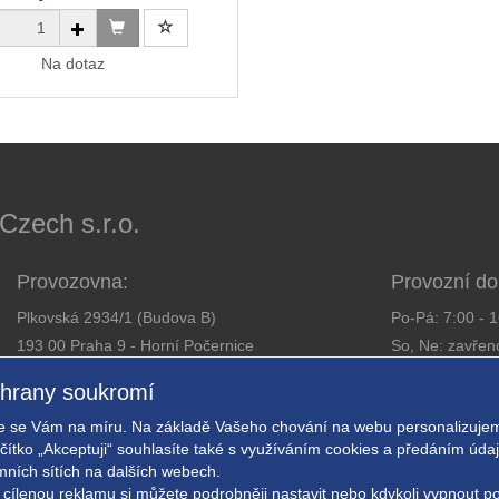
Na dotaz
ech s.r.o.
Provozovna:
Provozní do
Plkovská 2934/1 (Budova B)
Po-Pá: 7:00 - 
193 00 Praha 9 - Horní Počernice
So, Ne: zavřen
Telefon:
281 925 363
chrany soukromí
Email:
obchod@expressalarm.cz
Zajistíme od
 se Vám na míru. Na základě Vašeho chování na webu personalizujem
Nastavení so
ačítko „Akceptuji“ souhlasíte také s využíváním cookies a předáním úd
amních sítích na dalších webech.
 cílenou reklamu si můžete podrobněji nastavit nebo kdykoli vypnout po k