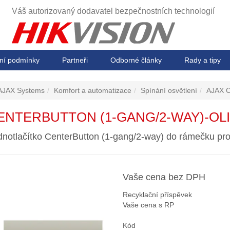
Váš autorizovaný dodavatel
bezpečnostních technologií
ní podmínky
Partneři
Odborné články
Rady a tipy
AJAX Systems
Komfort a automatizace
Spínání osvětlení
AJAX C
ENTERBUTTON (1-GANG/2-WAY)-OL
ednotlačítko CenterButton (1-gang/2-way) do rámečku pro
Vaše cena bez DPH
Recyklační příspěvek
Vaše cena s RP
Kód