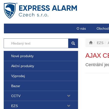
O nás
Obchod
EZS
AJAX C
Nové produkty
Centrální j
Akční produkty
Výprodej
Bazar
CCTV
EZS