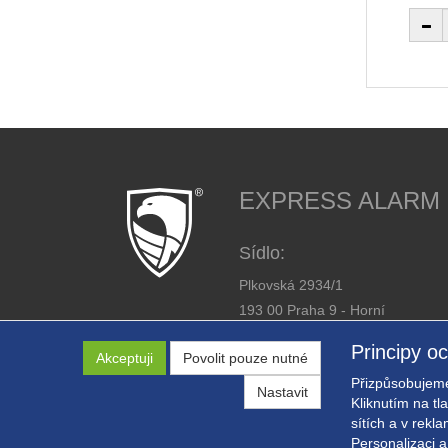
EXPRESS ALARM Cz
Sídlo:
Plkovská 2934/1
193 00 Praha 9 - Horní
Počernice
Principy o
Akceptuji
Povolit pouze nutné
IČ: 26446863
Přizpůsobujeme
DIČ: CZ26446863
Nastavit
Kliknutím na tl
sítích a v rekl
Personalizaci a