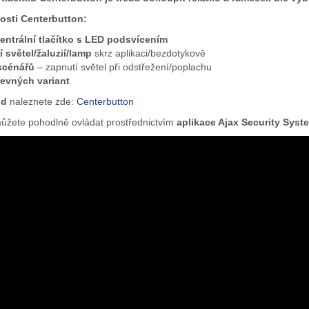
nosti
Centerbutton
:
entrální tlačítko s LED podsvícením
 světel/žaluzií/lamp
skrz aplikaci/bezdotykově
scénářů
– zapnutí světel při odstřežení/poplachu
evných variant
od
naleznete zde:
Centerbutton
můžete pohodlně ovládat prostřednictvím
aplikace Ajax Security Sys