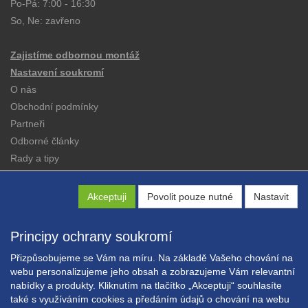
Po-Pá: 7:00 - 16:30
So, Ne: zavřeno
Zajistíme odbornou montáž
Nastavení soukromí
O nás
Obchodní podmínky
Partneři
Odborné články
Rady a tipy
Katalogy
Kontakt
Akceptuji
Povolit pouze nutné
Nastavit
Principy ochrany soukromí
Přizpůsobujeme se Vám na míru. Na základě Vašeho chování na
webu personalizujeme jeho obsah a zobrazujeme Vám relevantní
nabídky a produkty. Kliknutím na tlačítko „Akceptuji“ souhlasíte
Copyright © EXPRESS ALARM Czech s.r.o.
také s využíváním cookies a předáním údajů o chování na webu
Powered by
ABRA E-shop