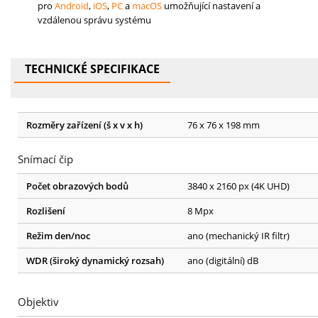
pro
Android
,
iOS
,
PC
a
macOS
umožňující nastavení a
vzdálenou správu systému
TECHNICKÉ SPECIFIKACE
Rozměry zařízení (š x v x h)
76 x 76 x 198 mm
Snímací čip
Počet obrazových bodů
3840 x 2160 px (4K UHD)
Rozlišení
8 Mpx
Režim den/noc
ano (mechanický IR filtr)
WDR (široký dynamický rozsah)
ano (digitální) dB
Objektiv