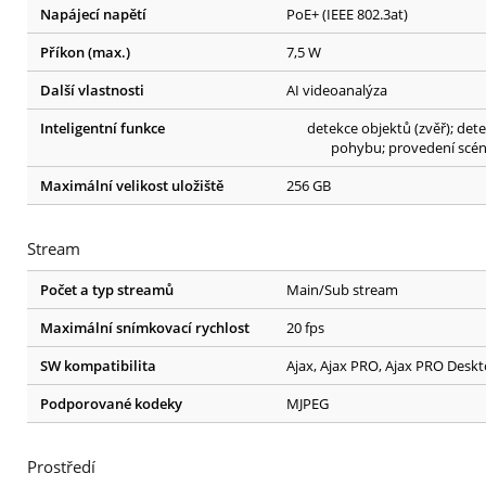
Napájecí napětí
PoE+ (IEEE 802.3at)
Příkon (max.)
7,5 W
Další vlastnosti
AI videoanalýza
Inteligentní funkce
detekce objektů (zvěř); det
pohybu; provedení scé
Maximální velikost uložiště
256 GB
Stream
Počet a typ streamů
Main/Sub stream
Maximální snímkovací rychlost
20 fps
SW kompatibilita
Ajax, Ajax PRO, Ajax PRO Desk
Podporované kodeky
MJPEG
Prostředí