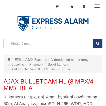
Toggle
Toggl
0
navigation
naviga
EZS
AJAX Systems
Videodohled a interkomy
Baseline
IP kamery
Bullet kamery
AJAX BulletCam HL (8 Mpx/4 mm), bílá
AJAX BULLETCAM HL (8 MPX/4
MM), BÍLÁ
IP kamera 8 Mpx, obj. 4mm, hybridní osvětlení na
50m, AI Analytics, microSD, H.265, WDR, HDR,