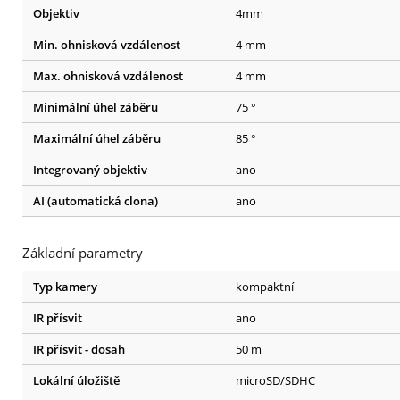
Objektiv
4mm
Min. ohnisková vzdálenost
4 mm
Max. ohnisková vzdálenost
4 mm
Minimální úhel záběru
75 °
Maximální úhel záběru
85 °
Integrovaný objektiv
ano
AI (automatická clona)
ano
Základní parametry
Typ kamery
kompaktní
IR přísvit
ano
IR přísvit - dosah
50 m
Lokální úložiště
microSD/SDHC