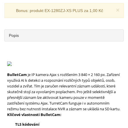
×
Bonus: produkt EX-1280ZJ-XS PLUS za 1,00 Kč
Popis
BulletCam
je IP kamera Ajax s rozlišením 3 840 × 2 160 px. Zařízení
využívá AI k detekci a rozpoznání rozličných typů objektů, osob,
vozidel a zvířat. Tím je zaručen relevantní záznam událostí, které
skutečně stojí za vyvolaným poplachem. Pro ještě selektivnější a
přesnější záznam lze aktivovat kameru pouze v momentě
zastřežení systému Ajax. TurretCam funguje i v autonomním
režimu bez nutnosti instalace NVR a záznam se ukládá na SD kartu.
Klíčové vlastnosti
BulletCam:
TLS kódování