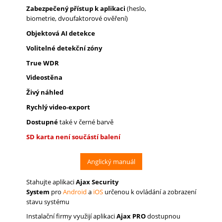
Zabezpečený přístup k aplikaci
(heslo,
biometrie, dvoufaktorové ověření)
Objektová AI detekce
Volitelné detekční zóny
True WDR
Videostěna
Živý náhled
Rychlý video-export
Dostupné
také v černé barvě
SD karta není součástí balení
Anglický manuál
Stahujte aplikaci
Ajax Security
System
pro
Android
a
iOS
určenou k ovládání a zobrazení
stavu systému
Instalační firmy využijí aplikaci
Ajax PRO
dostupnou