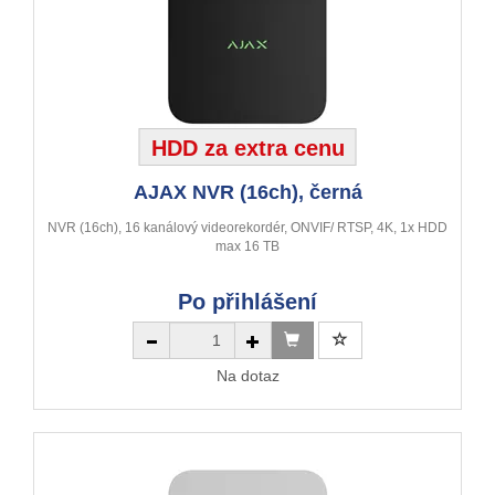
HDD za extra cenu
AJAX NVR (16ch), černá
NVR (16ch), 16 kanálový videorekordér, ONVIF/ RTSP, 4K, 1x HDD
max 16 TB
Po přihlášení
Na dotaz