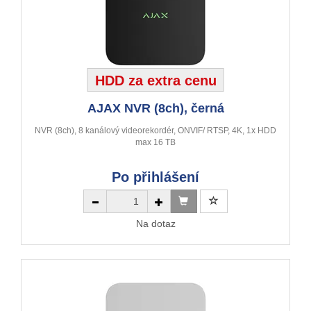
HDD za extra cenu
AJAX NVR (8ch), černá
NVR (8ch), 8 kanálový videorekordér, ONVIF/ RTSP, 4K, 1x HDD
max 16 TB
Po přihlášení
Na dotaz