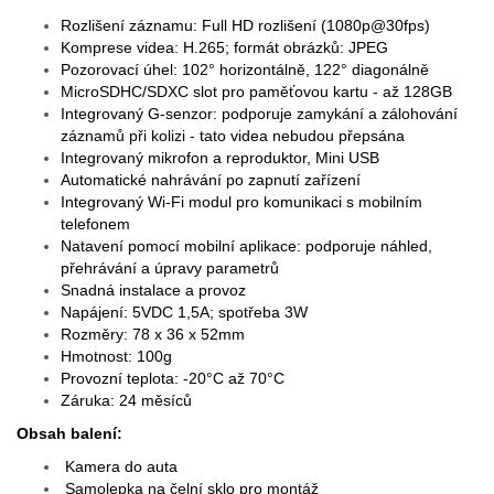
Rozlišení záznamu: Full HD rozlišení (1080p@30fps)
Komprese videa: H.265; formát obrázků: JPEG
Pozorovací úhel: 102° horizontálně, 122° diagonálně
MicroSDHC/SDXC slot pro paměťovou kartu - až 128GB
Integrovaný G-senzor: podporuje zamykání a zálohování
záznamů při kolizi - tato videa nebudou přepsána
Integrovaný mikrofon a reproduktor, Mini USB
Automatické nahrávání po zapnutí zařízení
Integrovaný Wi-Fi modul pro komunikaci s mobilním
telefonem
Natavení pomocí mobilní aplikace: podporuje náhled,
přehrávání a úpravy parametrů
Snadná instalace a provoz
Napájení: 5VDC 1,5A; spotřeba 3W
Rozměry: 78 x 36 x 52mm
Hmotnost: 100g
Provozní teplota: -20°C až 70°C
Záruka: 24 měsíců
Obsah balení:
Kamera do auta
Samolepka na čelní sklo pro montáž