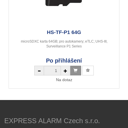
HS-TF-P1 64G
microSDXC karta 64GB; pro autokamery; eTLC; UHS-III,
Surveillance P1 Series
Po přihlášení
Na dotaz
EXPRESS ALARM Czech s.r.o.