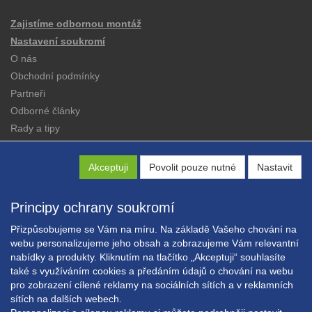
Zajistíme odbornou montáž
Nastavení soukromí
O nás
Obchodní podmínky
Partneři
Odborné články
Rady a tipy
Katalogy
Kontakt
Akceptuji
Povolit pouze nutné
Nastavit
Principy ochrany soukromí
Přizpůsobujeme se Vám na míru. Na základě Vašeho chování na
webu personalizujeme jeho obsah a zobrazujeme Vám relevantní
nabídky a produkty. Kliknutím na tlačítko „Akceptuji“ souhlasíte
Copyright © EXPRESS ALARM Czech s.r.o.
také s využíváním cookies a předáním údajů o chování na webu
Powered by
ABRA E-shop
pro zobrazení cílené reklamy na sociálních sítích a v reklamních
sítích na dalších webech.