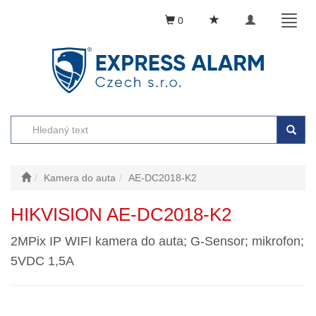
Toggle
Toggl
0
navigation
naviga
Kamera do auta
AE-DC2018-K2
HIKVISION AE-DC2018-K2
2MPix IP WIFI kamera do auta; G-Sensor; mikrofon;
5VDC 1,5A