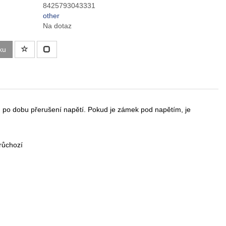
8425793043331
other
Na dotaz
ku
 po dobu přerušení napětí. Pokud je zámek pod napětím, je
průchozí