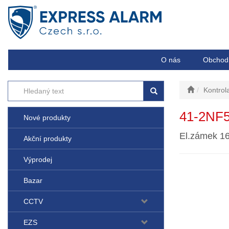
O nás
Obchod
Kontrol
41-2NF
Nové produkty
El.zámek 1
Akční produkty
Výprodej
Bazar
CCTV
EZS