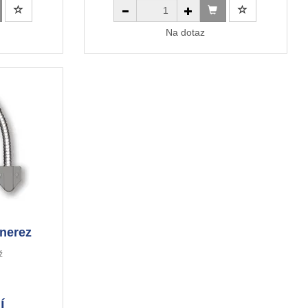
Na dotaz
nerez
ž
í