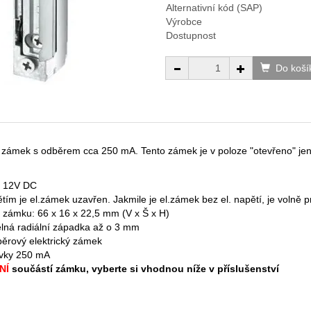
Alternativní kód (SAP)
Výrobce
Dostupnost
Do koší
zámek s odběrem cca 250 mA. Tento zámek je v poloze "otevřeno" jen
í 12V DC
tím je el.zámek uzavřen. Jakmile je el.zámek bez el. napětí, je volně 
zámku: 66 x 16 x 22,5 mm (V x Š x H)
elná radiální západka až o 3 mm
ěrový elektrický zámek
ívky 250 mA
NÍ
součástí zámku, vyberte si vhodnou níže v příslušenství