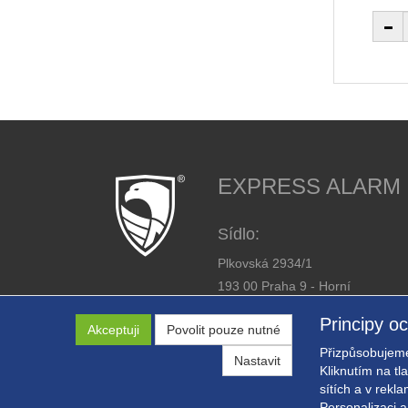
EXPRESS ALARM Cz
Sídlo:
Plkovská 2934/1
193 00 Praha 9 - Horní
Počernice
Principy o
Akceptuji
Povolit pouze nutné
IČ: 26446863
Přizpůsobujeme
DIČ: CZ26446863
Nastavit
Kliknutím na tl
sítích a v rekl
Personalizaci a