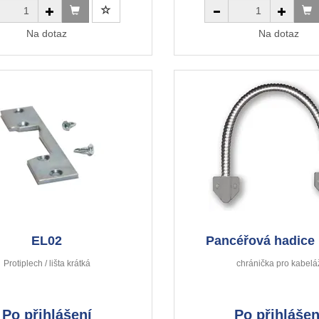
Na dotaz
Na dotaz
EL02
Pancéřová hadice 
Protiplech / lišta krátká
chránička pro kabelá
Po přihlášení
Po přihlášen