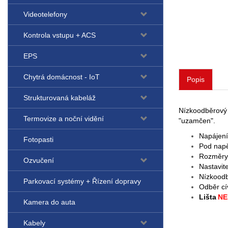
Videotelefony
Kontrola vstupu + ACS
EPS
Chytrá domácnost - IoT
Popis
Strukturovaná kabeláž
Nízkoodběrový 
Termovize a noční vidění
"uzamčen".
Napájen
Fotopasti
Pod napě
Rozměry 
Ozvučení
Nastavit
Nízkoodb
Parkovací systémy + Řízení dopravy
Odběr c
Lišta
NE
Kamera do auta
Kabely