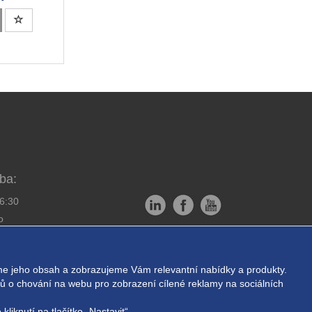
ba:
16:30
o
Copyright © EXPRESS ALARM
bornou montáž
Czech s.r.o.
e jeho obsah a zobrazujeme Vám relevantní nabídky a produkty.
ukromí
Powered by
ABRA E-shop
ajů o chování na webu pro zobrazení cílené reklamy na sociálních
liknutí na tlačítko „Nastavit“.