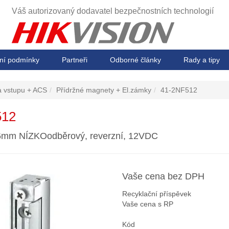
Váš autorizovaný dodavatel
bezpečnostních technologií
ní podmínky
Partneři
Odborné články
Rady a tipy
a vstupu + ACS
Přídržné magnety + El.zámky
41-2NF512
512
6mm NÍZKOodběrový, reverzní, 12VDC
Vaše cena bez DPH
Recyklační příspěvek
Vaše cena s RP
Kód