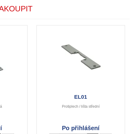
AKOUPIT
EL01
há
Protiplech / lišta střední
í
Po přihlášení