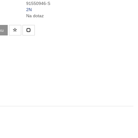
91550946-S
2N
Na dotaz
ku