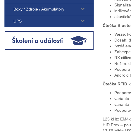
Signaliza
Boxy / Zdroje / Akumulátory
indiková
akustick
UPS
Čtečka Blueto
Verze: ko
Dosah: (k
*vzdáleno
Zabezpeč
RX citliv
Režim: do
Podpora 
Android 6
Čtečka RFID k
Podporov
varianta
varianta
Podporova
125 kHz: EM4x
HID Prox – pou
13.56 MHz: ISO