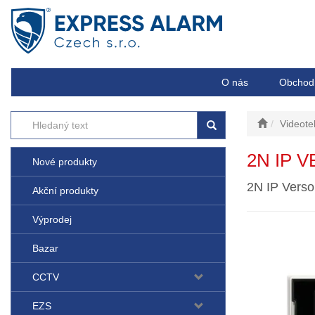
O nás
Obchod
Videote
2N IP 
Nové produkty
2N IP Verso
Akční produkty
Výprodej
Bazar
CCTV
EZS