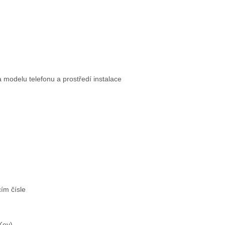
na modelu telefonu a prostředí instalace
cím čísle
Key)