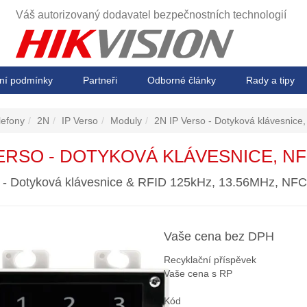
Váš autorizovaný dodavatel
bezpečnostních technologií
ní podmínky
Partneři
Odborné články
Rady a tipy
lefony
2N
IP Verso
Moduly
2N IP Verso - Dotyková klávesnice
VERSO - DOTYKOVÁ KLÁVESNICE, NF
 - Dotyková klávesnice & RFID 125kHz, 13.56MHz, NFC
Vaše cena bez DPH
Recyklační příspěvek
Vaše cena s RP
Kód