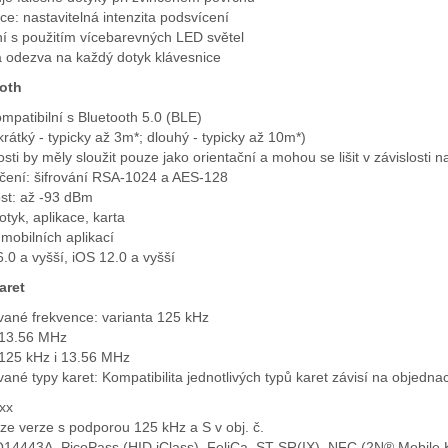
ce: nastavitelná intenzita podsvícení
ní s použitím vícebarevných LED světel
á odezva na každý dotyk klávesnice
oth
mpatibilní s Bluetooth 5.0 (BLE)
rátký - typicky až 3m*; dlouhý - typicky až 10m*)
sti by měly sloužit pouze jako orientační a mohou se lišit v závislosti 
ení: šifrování RSA-1024 a AES-128
ost: až -93 dBm
tyk, aplikace, karta
mobilních aplikací
.0 a vyšší, iOS 12.0 a vyšší
aret
ané frekvence: varianta 125 kHz
 13.56 MHz
 125 kHz i 13.56 MHz
né typy karet: Kompatibilita jednotlivých typů karet závisí na objedna
xx
ze verze s podporou 125 kHz a S v obj. č.
14443A, PicoPass (HID iClass), FeliCa, ST SR(IX), NFC (2N® Mobile 