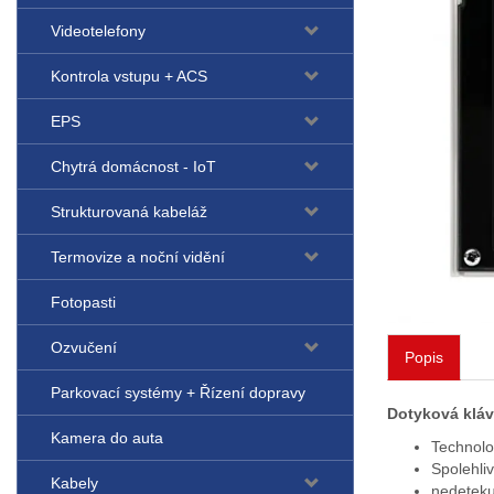
Videotelefony
Kontrola vstupu + ACS
EPS
Chytrá domácnost - IoT
Strukturovaná kabeláž
Termovize a noční vidění
Fotopasti
Ozvučení
Popis
Parkovací systémy + Řízení dopravy
Dotyková klá
Kamera do auta
Technolog
Spolehli
Kabely
nedeteku