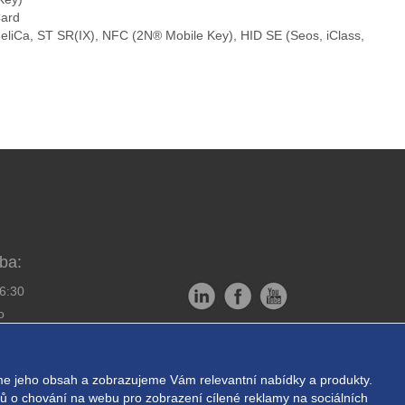
Card
iCa, ST SR(IX), NFC (2N® Mobile Key), HID SE (Seos, iClass,
ba:
16:30
o
Copyright © EXPRESS ALARM
bornou montáž
Czech s.r.o.
e jeho obsah a zobrazujeme Vám relevantní nabídky a produkty.
ukromí
Powered by
ABRA E-shop
ajů o chování na webu pro zobrazení cílené reklamy na sociálních