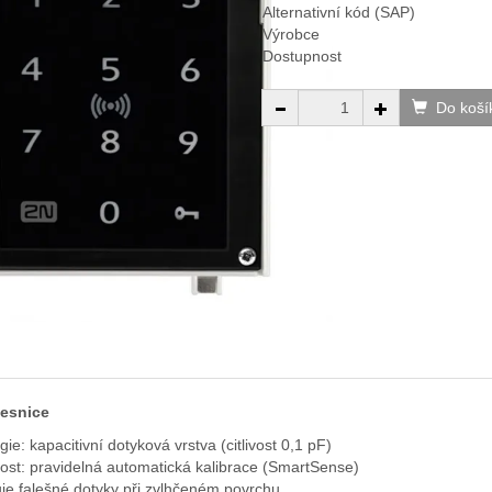
Alternativní kód (SAP)
Výrobce
Dostupnost
Do koší
vesnice
ie: kapacitivní dotyková vrstva (citlivost 0,1 pF)
vost: pravidelná automatická kalibrace (SmartSense)
je falešné dotyky při zvlhčeném povrchu