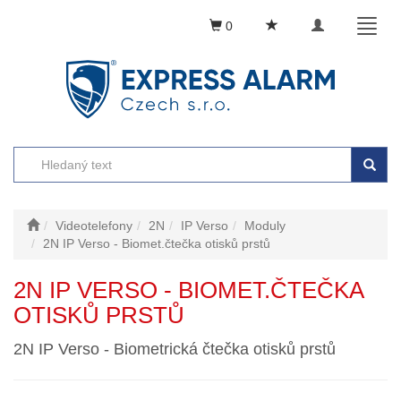
Toggle
Toggl
0
navigation
naviga
Videotelefony
2N
IP Verso
Moduly
2N IP Verso - Biomet.čtečka otisků prstů
2N IP VERSO - BIOMET.ČTEČKA
OTISKŮ PRSTŮ
2N IP Verso - Biometrická čtečka otisků prstů