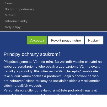
O nás
Obchodní podmínky
Partneři
Odborné články
Rady a tipy
Katalogy
Kontakt
Akceptuji
Povolit pouze nutné
Nastavit
Principy ochrany soukromí
Přizpůsobujeme se Vám na míru. Na základě Vašeho chování na
webu personalizujeme jeho obsah a zobrazujeme Vám relevantní
nabídky a produkty. Kliknutím na tlačítko „Akceptuji“ souhlasíte
Copyright © EXPRESS ALARM Czech s.r.o.
také s využíváním cookies a předáním údajů o chování na webu
Powered by
ABRA E-shop
pro zobrazení cílené reklamy na sociálních sítích a v reklamních
sítích na dalších webech.
Personalizaci a cílenou reklamu si můžete podrobněji nastavit
nebo kdykoli vypnout po kliknutí na tlačítko „Nastavit“.