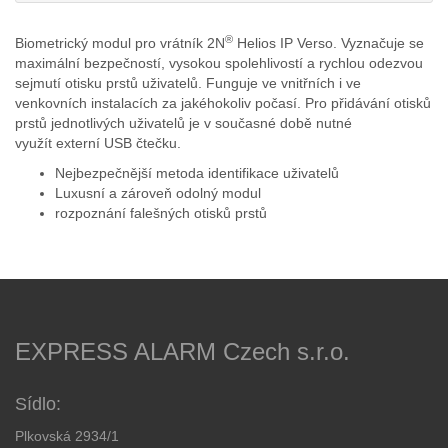
®
Biometrický modul pro vrátník 2N
Helios IP Verso. Vyznačuje se
maximální bezpečností, vysokou spolehlivostí a rychlou odezvou
sejmutí otisku prstů uživatelů. Funguje ve vnitřních i ve
venkovních instalacích za jakéhokoliv počasí. Pro přidávání otisků
prstů jednotlivých uživatelů je v současné době nutné
využít externí USB čtečku.
Nejbezpečnější metoda identifikace uživatelů
Luxusní a zároveň odolný modul
rozpoznání falešných otisků prstů
EXPRESS ALARM Czech s.r.o.
Sídlo:
Plkovská 2934/1