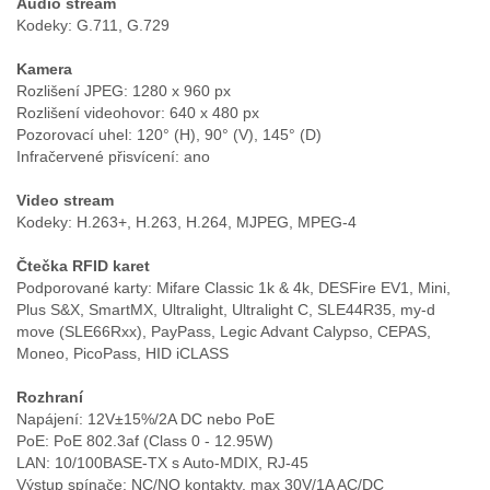
Audio stream
Kodeky: G.711, G.729
Kamera
Rozlišení JPEG: 1280 x 960 px
Rozlišení videohovor: 640 x 480 px
Pozorovací uhel: 120° (H), 90° (V), 145° (D)
Infračervené přisvícení: ano
Video stream
Kodeky: H.263+, H.263, H.264, MJPEG, MPEG-4
Čtečka RFID karet
Podporované karty: Mifare Classic 1k & 4k, DESFire EV1, Mini,
Plus S&X, SmartMX, Ultralight, Ultralight C, SLE44R35, my-d
move (SLE66Rxx), PayPass, Legic Advant Calypso, CEPAS,
Moneo, PicoPass, HID iCLASS
Rozhraní
Napájení: 12V±15%/2A DC nebo PoE
PoE: PoE 802.3af (Class 0 - 12.95W)
LAN: 10/100BASE-TX s Auto-MDIX, RJ-45
Výstup spínače: NC/NO kontakty, max 30V/1A AC/DC