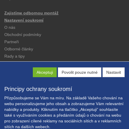
Zajistíme odbornou montáž
Nastavení soukromí
O nás
Obchodní podmínky
Partneři
Odborné články
Rady a tipy
Katalogy
Kontakt
Akceptuji
Povolit pouze nutné
Nastavit
Principy ochrany soukromí
Přizpůsobujeme se Vám na míru. Na základě Vašeho chování na
webu personalizujeme jeho obsah a zobrazujeme Vám relevantní
nabídky a produkty. Kliknutím na tlačítko „Akceptuji“ souhlasíte
Copyright © EXPRESS ALARM Czech s.r.o.
také s využíváním cookies a předáním údajů o chování na webu
Powered by
ABRA E-shop
pro zobrazení cílené reklamy na sociálních sítích a v reklamních
sítích na dalších webech.