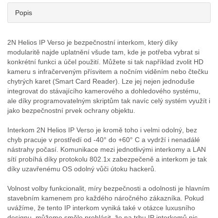
Popis
2N Helios IP Verso je bezpečnostní interkom, který díky
modularitě najde uplatnění všude tam, kde je potřeba vybrat si
konkrétní funkci a účel použití. Můžete si tak například zvolit HD
kameru s infračerveným přísvitem a nočním viděním nebo čtečku
chytrých karet (Smart Card Reader). Lze jej nejen jednoduše
integrovat do stávajícího kamerového a dohledového systému,
ale díky programovatelným skriptům tak navíc celý systém využít i
jako bezpečnostní prvek ochrany objektu.
Interkom 2N Helios IP Verso je kromě toho i velmi odolný, bez
chyb pracuje v prostředí od -40° do +60° C a vydrží i nenadálé
nástrahy počasí. Komunikace mezi jednotlivými interkomy a LAN
sítí probíhá díky protokolu 802.1x zabezpečeně a interkom je tak
díky uzavřenému OS odolný vůči útoku hackerů.
Volnost volby funkcionalit, míry bezpečnosti a odolnosti je hlavním
stavebním kamenem pro každého náročného zákazníka. Pokud
uvážíme, že tento IP interkom vyniká také v otázce luxusního
designu, můžeme směle prohlásit, že na trhu IP interkomů nic