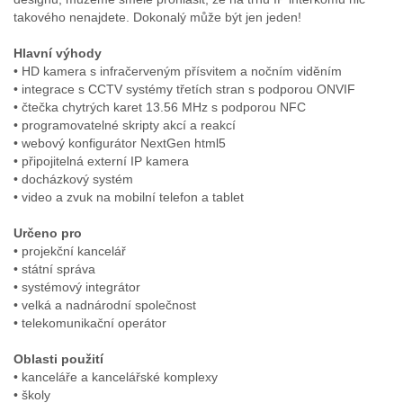
takového nenajdete. Dokonalý může být jen jeden!
Hlavní výhody
• HD kamera s infračerveným přísvitem a nočním viděním
• integrace s CCTV systémy třetích stran s podporou ONVIF
• čtečka chytrých karet 13.56 MHz s podporou NFC
• programovatelné skripty akcí a reakcí
• webový konfigurátor NextGen html5
• připojitelná externí IP kamera
• docházkový systém
• video a zvuk na mobilní telefon a tablet
Určeno pro
• projekční kancelář
• státní správa
• systémový integrátor
• velká a nadnárodní společnost
• telekomunikační operátor
Oblasti použití
• kanceláře a kancelářské komplexy
• školy