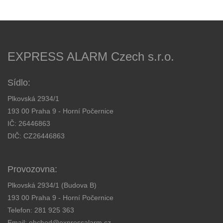
EXPRESS ALARM Czech s.r.o.
Sídlo:
Plkovská 2934/1
193 00 Praha 9 - Horní Počernice
IČ: 26446863
DIČ: CZ26446863
Provozovna:
Plkovská 2934/1 (Budova B)
193 00 Praha 9 - Horní Počernice
Telefon:
281 925 363
Email:
obchod@expressalarm.cz