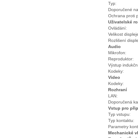
Typ:
Doporučené na
Ochrana proti 
Uživatelské ro
Ovládání:
Velikost displej
Rozlišení disple
Audio
Mikrofon:
Reproduktor:
Výstup indukčn
Kodeky:
Video
Kodeky:
Rozhraní
LAN:
Doporučená ka
Vstup pro při
Typ vstupu:
Typ kontaktu:
Parametry kont
Mechanické vl