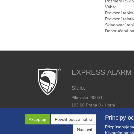
Rozměry (Š x V
Váha:
Provozní teplot
Provozní relativ
Skladovací tepl
Doporučená na
EXPRESS ALARM Cz
Sídlo:
Plkovská 2934/1
193 00 Praha 9 - Horní
Počernice
Principy o
Akceptuji
Povolit pouze nutné
IČ: 26446863
Přizpůsobujeme
DIČ: CZ26446863
Nastavit
Kliknutím na tl