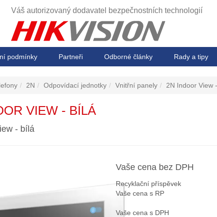
Váš autorizovaný dodavatel
bezpečnostních technologií
ní podmínky
Partneři
Odborné články
Rady a tipy
lefony
2N
Odpovídací jednotky
Vnitřní panely
2N Indoor View -
OOR VIEW - BÍLÁ
ew - bílá
Vaše cena bez DPH
Recyklační příspěvek
Vaše cena s RP
Vaše cena s DPH