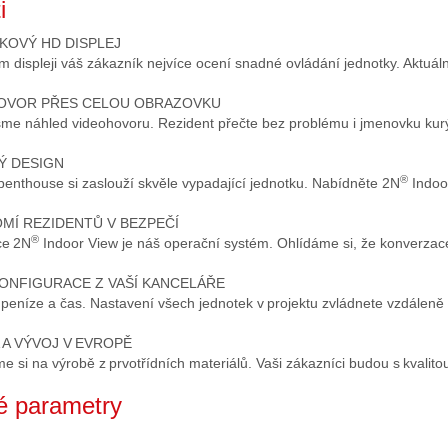
i
KOVÝ HD DISPLEJ
m displeji váš zákazník nejvíce ocení snadné ovládání jednotky. Aktu
OVOR PŘES CELOU OBRAZOVKU
 jsme náhled videohovoru. Rezident přečte bez problému i jmenovku kur
Ý DESIGN
®
penthouse si zaslouží skvěle vypadající jednotku. Nabídněte 2N
Indoor
MÍ REZIDENTŮ V BEZPEČÍ
®
ce 2N
Indoor View je náš operační systém. Ohlídáme si, že konverza
KONFIGURACE Z VAŠÍ KANCELÁŘE
 peníze a čas. Nastavení všech jednotek v projektu zvládnete vzdáleně
 A VÝVOJ V EVROPĚ
 si na výrobě z prvotřídních materiálů. Vaši zákazníci budou s kvalitou
é parametry