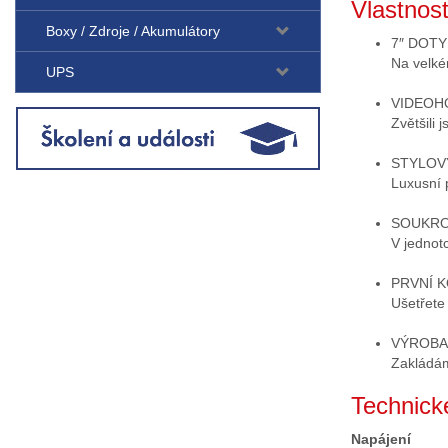
Vlastnost
Boxy / Zdroje / Akumulátory
7″ DOTY
Na velké
UPS
VIDEOH
Zvětšili
STYLOV
Luxusní 
SOUKRO
V jednot
PRVNÍ 
Ušetřete
VÝROBA
Zakládáme
Technick
Napájení