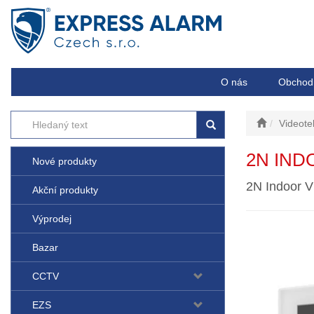
O nás
Obchod
Videote
2N IND
Nové produkty
2N Indoor Vi
Akční produkty
Výprodej
Bazar
CCTV
EZS