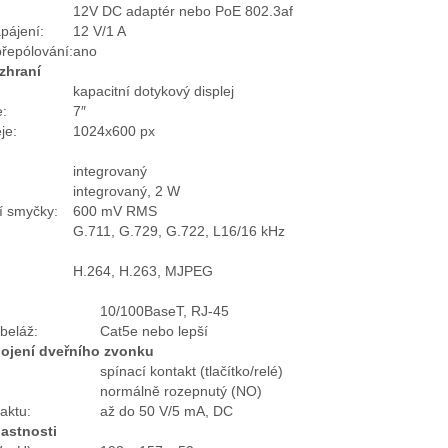
12V DC adaptér nebo PoE 802.3af
pájení:
12 V/1 A
přepólování:
ano
zhraní
kapacitní dotykový displej
e:
7″
je:
1024x600 px
integrovaný
integrovaný, 2 W
í smyčky:
600 mV RMS
G.711, G.729, G.722, L16/16 kHz
H.264, H.263, MJPEG
10/100BaseT, RJ-45
beláž:
Cat5e nebo lepší
pojení dveřního zvonku
spínací kontakt (tlačítko/relé)
normálně rozepnutý (NO)
aktu:
až do 50 V/5 mA, DC
astnosti