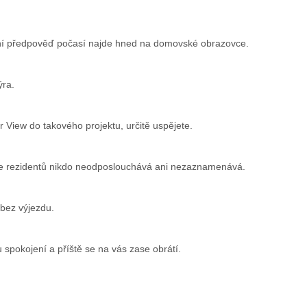
ální předpověď počasí najde hned na domovské obrazovce.
ýra.
 View do takového projektu, určitě uspějete.
ce rezidentů nikdo neodposlouchává ani nezaznamenává.
 bez výjezdu.
 spokojení a příště se na vás zase obrátí.