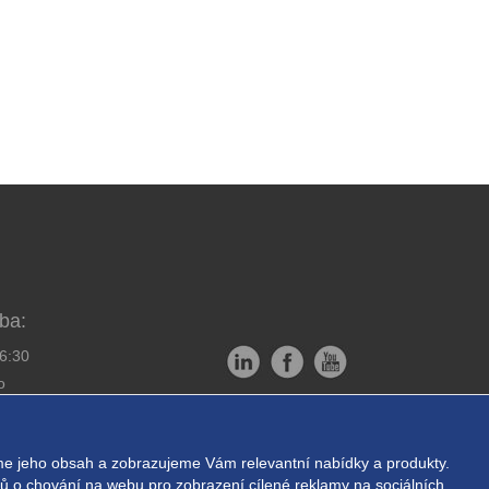
ba:
16:30
o
Copyright © EXPRESS ALARM
bornou montáž
Czech s.r.o.
e jeho obsah a zobrazujeme Vám relevantní nabídky a produkty.
ukromí
Powered by
ABRA E-shop
ajů o chování na webu pro zobrazení cílené reklamy na sociálních