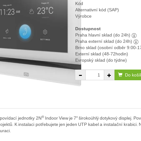
Kód
Alternativní kód (SAP)
Výrobce
Dostupnost
Praha hlavní sklad (do 24h)
Praha externí sklad (do 24h)
Brno sklad (osobní odběr 9:00-1
Externí sklad (48-72hodin)
Evropský sklad (do týdne)
Do koší
®
povídací jednotky 2N
Indoor View je 7″ širokoúhlý dotykový displej. Po
ojektů. K instalaci potřebujete jen jeden UTP kabel a instalační krabici
uraci.