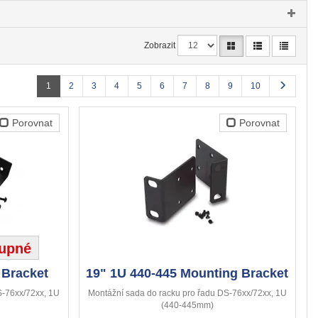
Zobrazit
1
2
3
4
5
6
7
8
9
10
Porovnat
Porovnat
upné
 Bracket
19" 1U 440-445 Mounting Bracket
S-76xx/72xx, 1U
Montážní sada do racku pro řadu DS-76xx/72xx, 1U
(440-445mm)