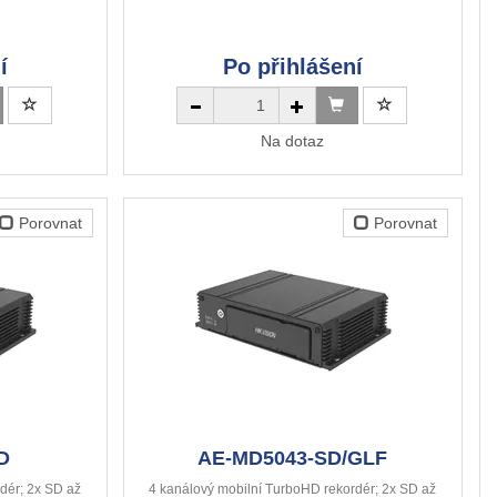
í
Po přihlášení
Na dotaz
Porovnat
Porovnat
D
AE-MD5043-SD/GLF
dér; 2x SD až
4 kanálový mobilní TurboHD rekordér; 2x SD až