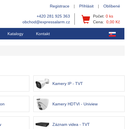
Registrace
|
Přihlásit
|
Oblíbené
+420 281 925 363
Počet:
0 ks
obchod@expressalarm.cz
Cena:
0,00 Kč
Katalogy
Kontakt
Kamery IP - TVT
ion
Kamery HDTVI - Uniview
w
Záznam videa - TVT