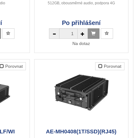
dio
512GB, obousměrné audio, podpora 4G
í
Po přihlášení
Na dotaz
Porovnat
Porovnat
LF/WI
AE-MH0408(1T/SSD)(RJ45)