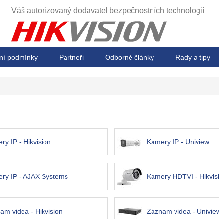
Váš autorizovaný dodavatel
bezpečnostních technologií
ní podmínky
Partneři
Odborné články
Rady a tipy
ry IP - Hikvision
Kamery IP - Uniview
ry IP - AJAX Systems
Kamery HDTVI - Hikvis
am videa - Hikvision
Záznam videa - Univie