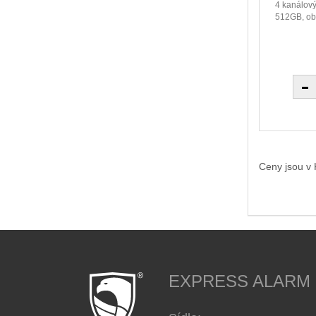
4 kanálov
512GB, ob
Ceny jsou v
EXPRESS ALARM Cz