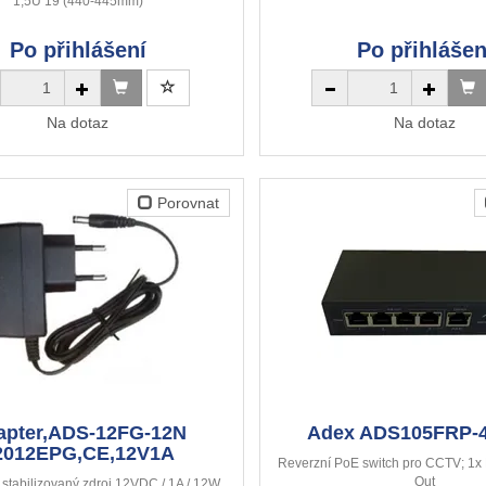
1,5U 19 (440-445mm)
Po přihlášení
Po přihlášen
Na dotaz
Na dotaz
Porovnat
apter,ADS-12FG-12N
Adex ADS105FRP-
2012EPG,CE,12V1A
Reverzní PoE switch pro CCTV; 1x 
Out
stabilizovaný zdroj 12VDC / 1A / 12W