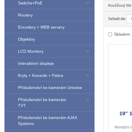
Switche+PoE
Rozšířený filtr
Routery
Seřadit dle
Encodery + WEB servery
Skladem
Objektivy
LCD Monitory
Interaktivní displeje
Kryty + Konzole + Patice
Příslušenství ke kamerám Uniview
Příslušenství ke kamerám
TVT
19" 
Příslušenství ke kamerám AJAX
Systems
Montážní s