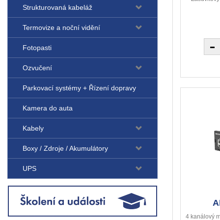
Strukturovaná kabeláž
Termovize a noční vidění
Fotopasti
Ozvučení
Parkovací systémy + Řízení dopravy
Kamera do auta
Kabely
Boxy / Zdroje / Akumulátory
UPS
A
4 kanálový 