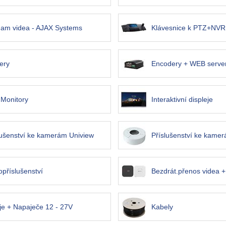
am videa - AJAX Systems
Klávesnice k PTZ+NVR
ery
Encodery + WEB serve
Monitory
Interaktivní displeje
lušenství ke kamerám Uniview
Příslušenství ke kame
opříslušenství
Bezdrát.přenos videa + 
je + Napaječe 12 - 27V
Kabely