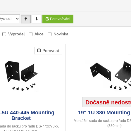
Porovnávání
Výprodej
Akce
Novinka
Porovnat
Dočasně nedost
1.5U 440-445 Mounting
19" 1U 380 Mounting
Bracket
Montážní sada do racku pro řadu D
(380mm)
ada do racku pro řadu DS-77xx/73xx,