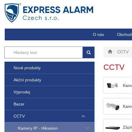
O nás
Obchod
CCTV
CCTV
Nové produkty
Akční produkty
Kame
Výprodej
Bazar
Kame
CCTV
Zázn
Kamery IP - Hikvision