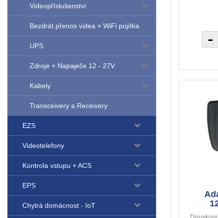
Videopříslušenství
Bezdrát.přenos videa + WiFi pojítka
UPS
Zdroje + Napaječe 12 - 27V
Kabely
Transceivery a Receivery
EZS
Videotelefony
Kontrola vstupu + ACS
EPS
Ad
1
Chytrá domácnost - IoT
Zásuvkový 