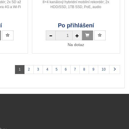
dér; 2x SD až
8+4 kanálový hybridní mobilní rekordér; 2x
ra 4G a Wi-Fi
HDD/SSD, 1TB SSD, PoE, audio
í
Po přihlášení
Na dotaz
1
2
3
4
5
6
7
8
9
10