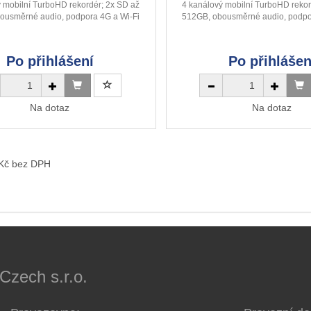
ý mobilní TurboHD rekordér; 2x SD až
4 kanálový mobilní TurboHD rekor
ousměrné audio, podpora 4G a Wi-Fi
512GB, obousměrné audio, podpo
Po přihlášení
Po přihlášen
Na dotaz
Na dotaz
 Kč bez DPH
ech s.r.o.