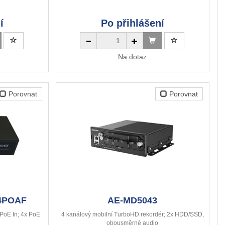
í
Po přihlášení
Na dotaz
Porovnat
Porovnat
4POAF
AE-MD5043
PoE In; 4x PoE
4 kanálový mobilní TurboHD rekordér; 2x HDD/SSD,
obousměrné audio