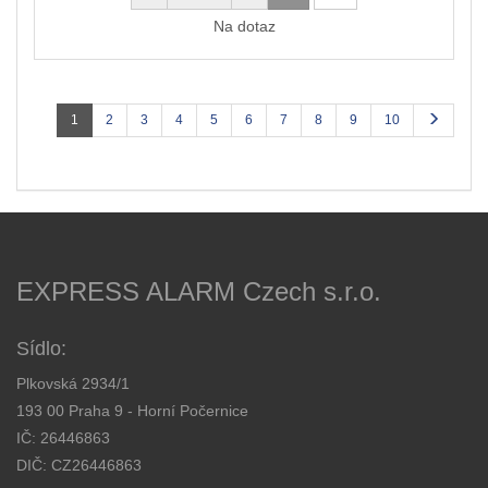
Na dotaz
1
2
3
4
5
6
7
8
9
10
EXPRESS ALARM Czech s.r.o.
Sídlo:
Plkovská 2934/1
193 00 Praha 9 - Horní Počernice
IČ: 26446863
DIČ: CZ26446863