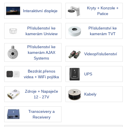
Kryty + Konzole +
Interaktivní displeje
Patice
Příslušenství ke
Příslušenství ke
kamerám Uniview
kamerám TVT
Příslušenství ke
kamerám AJAX
Videopříslušenství
Systems
Bezdrát.přenos
UPS
videa + WiFi pojítka
Zdroje + Napaječe
Kabely
12 - 27V
Transceivery a
Receivery