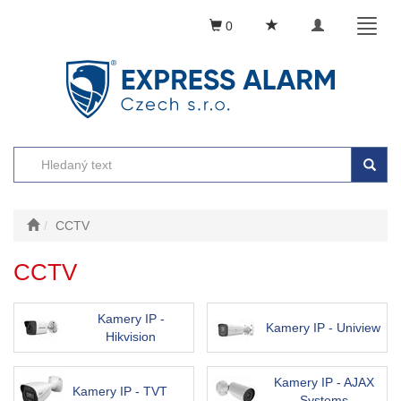
Toggle
Toggl
0
navigation
naviga
CCTV
CCTV
Kamery IP -
Kamery IP - Uniview
Hikvision
Kamery IP - AJAX
Kamery IP - TVT
Systems