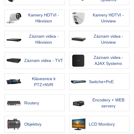
Kamery HDTVI -
Kamery HDTVI -
Hikvision
Uniview
Záznam videa -
Záznam videa -
Hikvision
Uniview
Záznam videa -
Záznam videa - TVT
AJAX Systems
Klávesnice k
Switche+PoE
PTZ+NVR
Encodery + WEB
Routery
servery
Objektivy
LCD Monitory