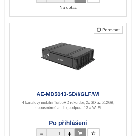
Na dotaz
Porovnat
AE-MD5043-SD/I/GLF/WI
4 kanálový mobilní TurboHD rekordér; 2x SD až 512GB,
obousměrné audio, podpora 4G a Wi-Fi
Po přihlášení